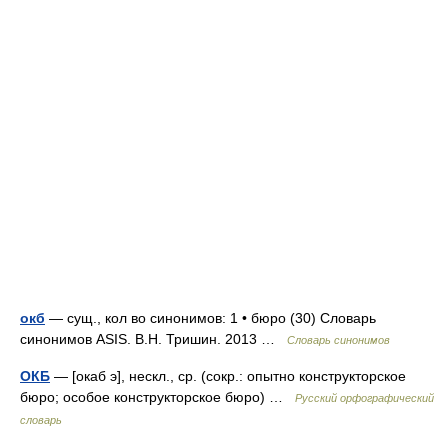
окб
— сущ., кол во синонимов: 1 • бюро (30) Словарь
синонимов ASIS. В.Н. Тришин. 2013 …
Словарь синонимов
ОКБ
— [окаб э], нескл., ср. (сокр.: опытно конструкторское
бюро; особое конструкторское бюро) …
Русский орфографический
словарь