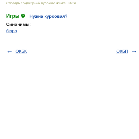
Словарь сокращений русского языка
.
2014
.
Игры ⚽
Нужна курсовая?
Синонимы
:
бюро
ОКБК
ОКБП