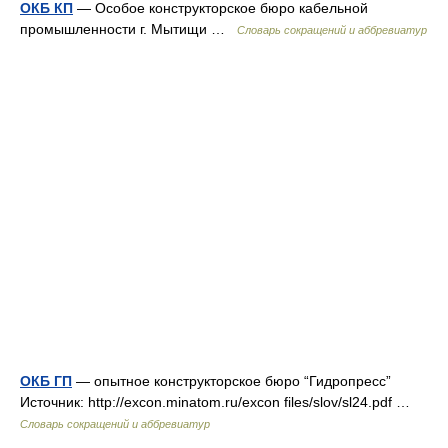
ОКБ КП
— Особое конструкторское бюро кабельной
промышленности г. Мытищи …
Словарь сокращений и аббревиатур
ОКБ ГП
— опытное конструкторское бюро “Гидропресс”
Источник: http://excon.minatom.ru/excon files/slov/sl24.pdf …
Словарь сокращений и аббревиатур